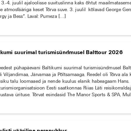
.-4. juulil ajaloolisse suvituslinna kaks õhtut maailmatasemel
ise atmosfääriga keset Tõrva suve. 3. juulil kõlavad George Ge
rgy ja Bess”. Laval: Pumeza […]
tikumi suurimal turismisündmusel Balttour 2026
reedest pühapäevani Baltikumi suurimal turismisündmusel Bal
i Viljandimaa, Järvamaa ja Põltsamaaga. Reedel oli Tõrva ala k
iku talu loomaaed ja nende kuulus elanik habeagaam Hans. 
turismiorganisatsioon Eesti saatkonnas Riias Läti reisikorralda
vustava ürituse. Tõrvat esindasid The Manor Sports & SPA, Mul
aylisti vääriline perepuhkus