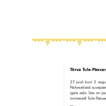
Tõrva Tule-Päeva
27. juuli kuni 2. au
Päikeselised suvepäe
igale eale. See on p
inimesed! Tule-Päeva