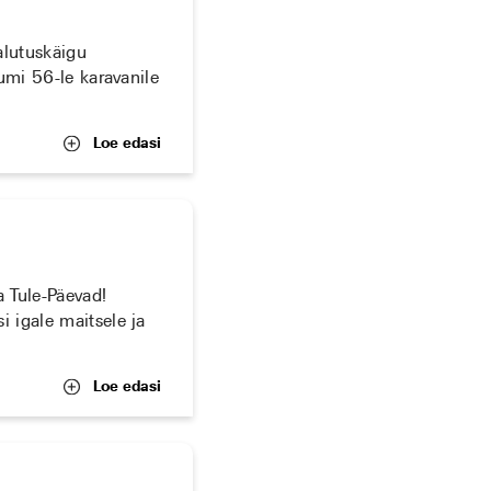
alutuskäigu
uumi 56-le karavanile
Loe edasi
a Tule-Päevad!
i igale maitsele ja
Loe edasi