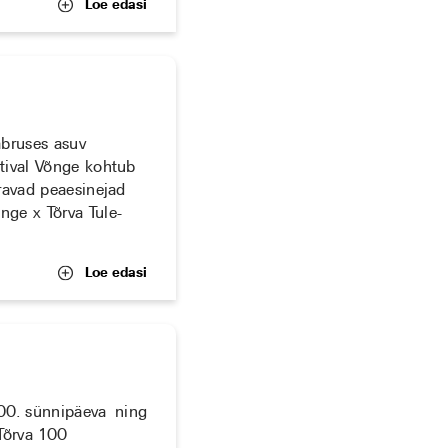
Loe edasi
aabruses asuv
stival Võnge kohtub
äravad peaesinejad
nge x Tõrva Tule-
Loe edasi
100. sünnipäeva ning
Tõrva 100