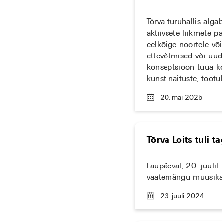
Tõrva turuhallis alga
aktiivsete liikmete 
eelkõige noortele võ
ettevõtmised või uud
konseptsioon tuua ko
kunstinäituste, tööt
20. mai 2025
Tõrva Loits tuli t
Laupäeval, 20. juuli
vaatemängu muusikast,
23. juuli 2024