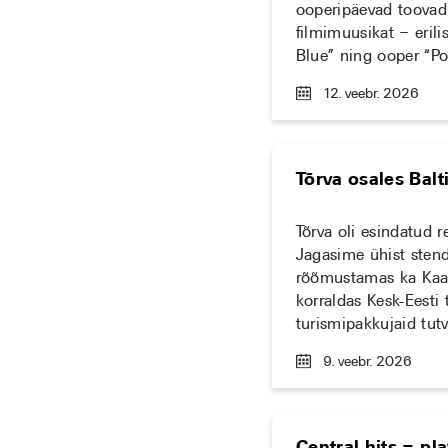
ooperipäevad toovad 3
filmimuusikat – eril
Blue” ning ooper “Po
12. veebr. 2026
Tõrva osales Bal
Tõrva oli esindatud 
Jagasime ühist stend
rõõmustamas ka Kaas
korraldas Kesk-Eesti 
turismipakkujaid tut
9. veebr. 2026
Central hits – pl