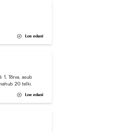
Loe edasi
 1, Tõrva, asub
 mahub 20 telki.
Loe edasi