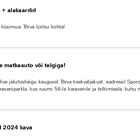
 + alakaardid
 küsimusi Tõrva Loitsu kohta!
le matkaauto või telgiga!
se jalutuskäigu kaugusel Tõrva keskväljakust, aadressil Spordi
aravaniparkla, kus ruumi 56-le karavanile ja telkimisala, kuhu
d 2024 kava