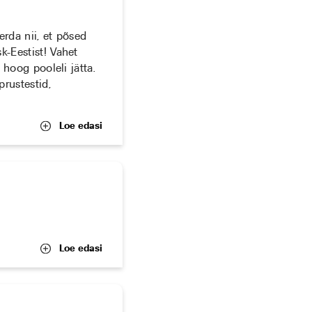
erda nii, et põsed
k-Eestist! Vahet
 hoog pooleli jätta.
prustestid,
Loe edasi
Loe edasi