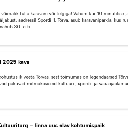
võimalik tulla karavani või telgiga! Vähem kui 10-minutilise j
ljakust, aadressil Spordi 1, Tõrva, asub karavaniparkla, kus r
 mahub 30 telki.
d 2025 kava
 kohustuslik veeta Tõrvas, sest toimumas on legendaarsed Tõrv
vad pakuvad mitmekesiseid kultuuri-, spordi- ja vabaajaelamus
Kultuuriturg – linna uus elav kohtumispaik