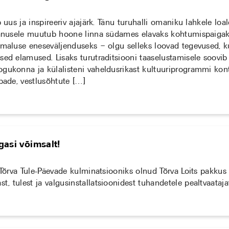
b uus ja inspireeriv ajajärk. Tänu turuhalli omaniku lahkele lo
panusele muutub hoone linna südames elavaks kohtumispaigaks
imaluse eneseväljenduseks – olgu selleks loovad tegevused, ku
sed elamused. Lisaks turutraditsiooni taaselustamisele soovib
gukonna ja külalisteni vaheldusrikast kultuuriprogrammi kont
ubade, vestlusõhtute […]
agasi võimsalt!
l Tõrva Tule-Päevade kulminatsiooniks olnud Tõrva Loits pakkus
 tulest ja valgusinstallatsioonidest tuhandetele pealtvaatajat