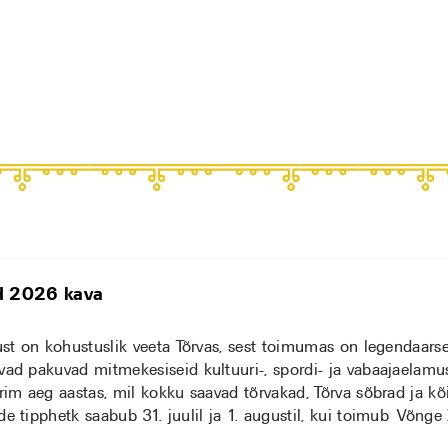
d 2026 kava
gust on kohustuslik veeta Tõrvas, sest toimumas on legendaars
vad pakuvad mitmekesiseid kultuuri-, spordi- ja vabaajaelamus
arim aeg aastas, mil kokku saavad tõrvakad, Tõrva sõbrad ja k
de tipphetk saabub 31. juulil ja 1. augustil, kui toimub Võnge