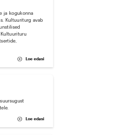
ale ja kogukonna
. Kultuuriturg avab
nstilised
 Kultuurituru
sertide,
Loe edasi
 suursugust
ele.
Loe edasi