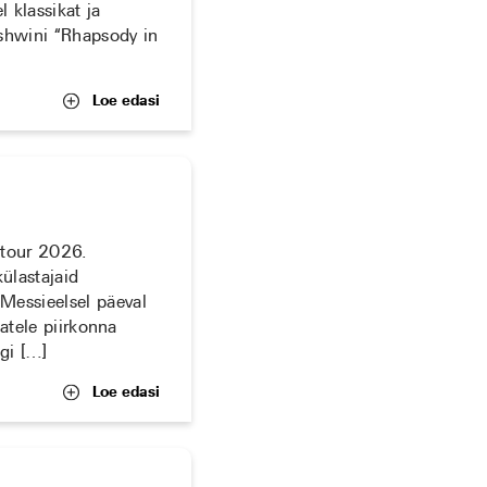
 klassikat ja
rshwini “Rhapsody in
Loe edasi
ttour 2026.
ülastajaid
Messieelsel päeval
jatele piirkonna
gi […]
Loe edasi