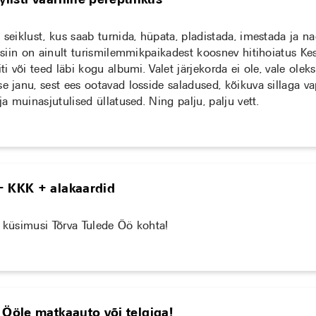
 seiklust, kus saab turnida, hüpata, pladistada, imestada ja na
s siin on ainult turismilemmikpaikadest koosnev hitihoiatus Kes
ti või teed läbi kogu albumi. Valet järjekorda ei ole, vale oleks
e janu, sest ees ootavad losside saladused, kõikuva sillaga va
 ja muinasjutulised üllatused. Ning palju, palju vett.
– KKK + alakaardid
d küsimusi Tõrva Tulede Öö kohta!
 Ööle matkaauto või telgiga!