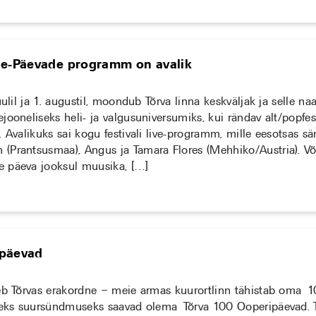
le-Päevade programm on avalik
uulil ja 1. augustil, moondub Tõrva linna keskväljak ja selle n
jooneliseks heli- ja valgusuniversumiks, kui rändav alt/popfe
. Avalikuks sai kogu festivali live-programm, mille eesotsas s
Prantsusmaa), Angus ja Tamara Flores (Mehhiko/Austria). Võ
 päeva jooksul muusika, […]
ipäevad
leb Tõrvas erakordne – meie armas kuurortlinn tähistab oma 
üheks suursündmuseks saavad olema Tõrva 100 Ooperipäevad. 