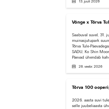
13. juuli 2026
Võnge x Tõrva Tu
Saabuval suvel, 31. j
muinasjutupark suure
Tõrva Tule-Päevadega
SADU, Ko Shin Moon (
Päevad ühendab kahe
26. veebr. 2026
Tõrva 100 ooper
2026. aasta suvi tu
selle juubeliaasta 