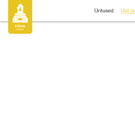
Üritused
Uut j