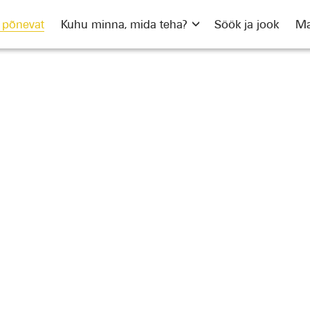
a põnevat
Kuhu minna, mida teha?
Söök ja jook
Ma
Uut ja põnevat