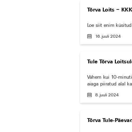
Tõrva Loits – KKK
Loe siit enim küsitud
16. juuli 2024
Tule Tõrva Loitsu
Vähem kui 10-minutili
aiaga piiratud alal k
8. juuli 2024
Tõrva Tule-Päeva