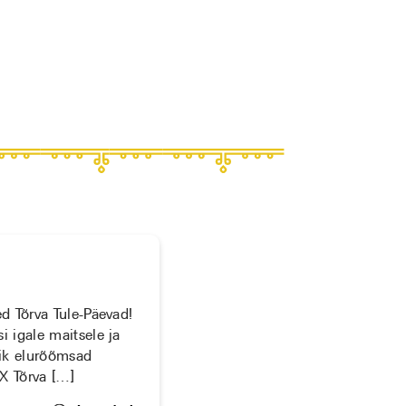
ed Tõrva Tule-Päevad!
i igale maitsele ja
õik elurõõmsad
 X Tõrva […]