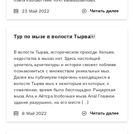
osana kuulsast New Yorki Vabadussambast.
Читать далее
23. Май 2022
Тур по мызе в волости Тырва￼
В волости Тырва, историческом приходе Хельме,
недостатка в мызах нет. Здесь настоящий
ценитель архитектуры и истории сможет поближе
познакомиться с множеством уникальных мыз.
Далее мы публикуем перечень находящихся в
волости Тырва мыз, к некоторым из которых, к
сожалению, время было беспощадно. Рыцарская
мыза Ала и Айтсра (побочная мыза Ала) Главное
здание разрушено, на его месте […]
Читать далее
9. Май 2022