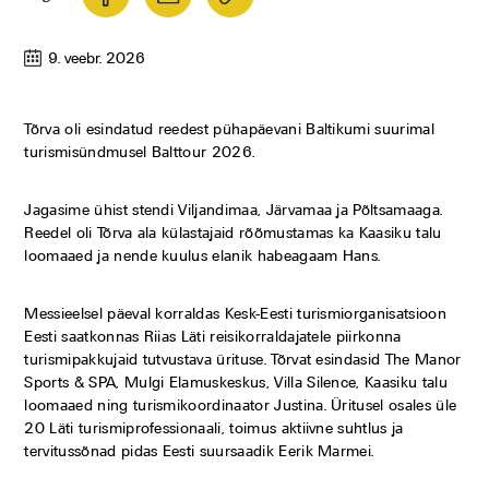
9. veebr. 2026
Tõrva oli esindatud reedest pühapäevani Baltikumi suurimal
turismisündmusel Balttour 2026.
Jagasime ühist stendi Viljandimaa, Järvamaa ja Põltsamaaga.
Reedel oli Tõrva ala külastajaid rõõmustamas ka Kaasiku talu
loomaaed ja nende kuulus elanik habeagaam Hans.
Messieelsel päeval korraldas Kesk-Eesti turismiorganisatsioon
Eesti saatkonnas Riias Läti reisikorraldajatele piirkonna
turismipakkujaid tutvustava ürituse. Tõrvat esindasid The Manor
Sports & SPA, Mulgi Elamuskeskus, Villa Silence, Kaasiku talu
loomaaed ning turismikoordinaator Justina. Üritusel osales üle
20 Läti turismiprofessionaali, toimus aktiivne suhtlus ja
tervitussõnad pidas Eesti suursaadik Eerik Marmei.