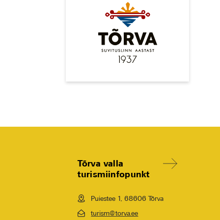
Tõrva valla
turismiinfopunkt
Puiestee 1, 68606 Tõrva
turism@torva.ee