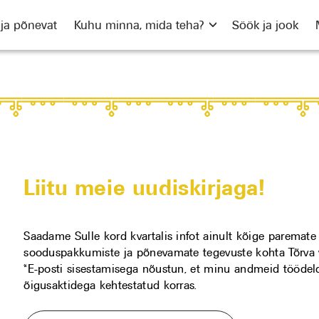
 ja põnevat
Kuhu minna, mida teha?
Söök ja jook
Liitu meie uudiskirjaga!
Saadame Sulle kord kvartalis infot ainult kõige paremate
sooduspakkumiste ja põnevamate tegevuste kohta Tõrva v
*E-posti sisestamisega nõustun, et minu andmeid töödel
õigusaktidega kehtestatud korras.