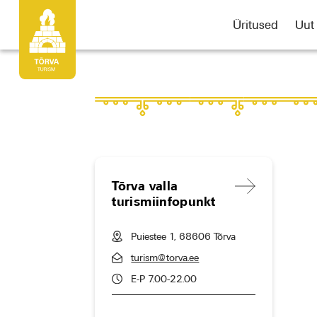
Üritused
Uut
Tõrva valla
turismiinfopunkt
Puiestee 1, 68606 Tõrva
turism@torva.ee
E-P 7.00-22.00