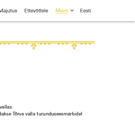
Majutus
Ettevõttele
Meist
Eesti
allas.
dakse Tõrva valla turunduseesmärkidel