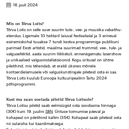
16. juuli 2024
Mis on Tõrva Loits?
Tõrva Loits on selle suve suurim tule-, vee- ja muusika vabaõhu-
etendus. Ligemale 10 hektaril laiuval festivalialal ja 3 erineval
esinemiskohal tuuakse 7 tundi kestva programmiga publikuni
parimad Eesti artistid, maailma suurimad trummid, vee-, tule- ja
valgusefektid, aasta suurim lõkketuli, ennenägematu lasershow
ja unikaalsed valgusinstallatsioonid. Kogu üritusel on ühtne
piletihind, mis tähendab, et eraldi üksnes mõnele
kontserdielamusele või valguskunstirajale pileteid osta ei saa.
Tõrva Loits kuulub Euroopa kultuuripealinn Tartu 2024
põhiprogrammi.
Kust ma saan soetada piletid Tõrva Loitsule?
Tõrva Loitsu piletid saab eelmüügist osta soodsama hinnaga
(30€) kuni 19. juulini
SIIN
. Ürituse toimumise päeval ja
kohapeal on piletihind kallim (35€). Kohapeal saab pileteid osta
nii sularaha kui kaardimaksega.