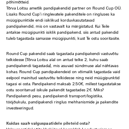
põhimõtteid.
Tõrva Loitsu ametlik pandipakendid partner on Round Cup OÜ.
Lisaks Round Cup’i ringlevatele pakenditele on ringluses ka
müügipunktide endi isiklikud korduvkasutatavad
pandipakendid, mis on vastavalt ka märgistatud. Kui Teile
antakse müügipunkti isiklik pandipakend, siis antud pakendid
tuleb tagastada samasse müügipunkti, kust Te ostu sooritasite.
Round Cup pakendid saab tagastada pandipakendi vastuvõtu
telkidesse [Tõrva Loitsu alal on antud telke 2, kuhu saab
pandipakendi tagastada], mis asuvad sündmuse alal nähtavas
kohas. Round Cup pandipakendeid on võimalik tagastada vaid
eelpool mainitud vastuvõtu telkidesse ning neid müügipunktid
tagasi ei osta. Pandipakend maksab 2.50€, millest tagastatakse
ostu sooritanud isikule pakendit tagastades 2€. Miks?
Pandipakendi pesu, pandipakendi transport/logistika,
tööjõukulu, pandipakendi ringlus mehhanismide ja pakendite
investeeringud.
Kuidas saab valguspaatidele pileteid osta?