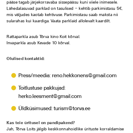
pääse tagab järjekorravaba sissepääsu kuni viiele inimesele.
Lähedalasuvad parklad on tasulised – kehtib parkimistasu 5€,
mis väljudes kaotab kehtivuse. Parkimistasu saab maksta nii
sularahas kui kaardiga. Vaata parklaid allolevalt kaardilt.
Rattaparkla asub Tõrva kino Koit kõrval.
Invaparkla asub Kevade 10 kõrval.
Olulised kontaktid:
Press/meedia: reno.hekkonens@gmail.com
Toitlustuse pakkujad:
herko.leesment@gmail.com
Üldküsimused: turism@torva.ee
Kas teie üritusel on pandipakend?
Jah, Tõrva Loits jälgib keskkonnahoidlike ürituste korraldamise