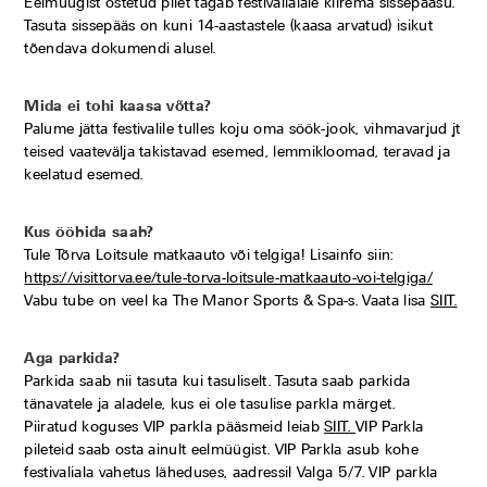
Eelmüügist ostetud pilet tagab festivalialale kiirema sissepääsu.
Tasuta sissepääs on kuni 14-aastastele (kaasa arvatud) isikut
tõendava dokumendi alusel.
Mida ei tohi kaasa võtta?
Palume jätta festivalile tulles koju oma söök-jook, vihmavarjud jt
teised vaatevälja takistavad esemed, lemmikloomad, teravad ja
keelatud esemed.
Kus ööbida saab?
Tule Tõrva Loitsule matkaauto või telgiga! Lisainfo siin:
https://visittorva.ee/tule-torva-loitsule-matkaauto-voi-telgiga/
Vabu tube on veel ka The Manor Sports & Spa-s. Vaata lisa
SIIT.
Aga parkida?
Parkida saab nii tasuta kui tasuliselt. Tasuta saab parkida
tänavatele ja aladele, kus ei ole tasulise parkla märget.
Piiratud koguses VIP parkla pääsmeid leiab
SIIT.
VIP Parkla
pileteid saab osta ainult eelmüügist. VIP Parkla asub kohe
festivaliala vahetus läheduses, aadressil Valga 5/7. VIP parkla