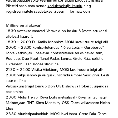
Valguspaatidel sõite Veskijärvel korraldab Loodusturism.ee.
Pileteid saab osta nende
kodulehekülje kaudu
ning
registreerinutele saadetakse täpsem informatsioon.
Milline on ajakava?
18.30 avatakse väravad. Väravaid on kokku 5 (vaata asukohti
alloleval kaardil).
18.30 – 20.00 DJ Kätlin Männiste MÖKi laval (suure telgi all)
20.00 – 23.00 kontsertetendus “Tõrva Loits – Ouroboros”
Tõrva keskväljaku pealaval. Kontsetetendusel esinevad säm,
Puuluup, Duo Ruut, Tanel Padar, Lenna, Grete Paia, solistid
Ukrainast. Jaan Roose slacklinel.
21.30 – 22.00 Viivika Viickberg MÖKi laval (suure telgi all)
23.00 valgusshow ja valguskunstirada ümber Veskijärve. Eesti
suurim lõke.
Valguskunstirajal toimub Don Ulvik show ja Robert Jürjendali
esinemine.
23.00 Mulgi Reiv x Tõrva Loits metsalaval (Tõrva Tantsumägi).
Meisterjaan, TNT, Kims Mentality, ÕSS, Tõrva vallavanem Helen
Elias
23.30 Munitsipaalööklubi MÖKi laval (säm, Grete Paia, Tõrva