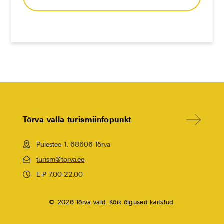
Tõrva valla turismiinfopunkt
Puiestee 1, 68606 Tõrva
turism@torva.ee
E-P 7.00-22.00
© 2026 Tõrva vald. Kõik õigused kaitstud.