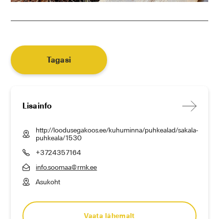
Tagasi
Lisainfo
http://loodusegakoos.ee/kuhuminna/puhkealad/sakala-
puhkeala/1530
+3724357164
info.soomaa@rmk.ee
Asukoht
Vaata lähemalt