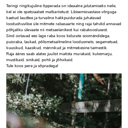
Teringi ringikujuline õpperada on ideaalne jalutamiseks neile,
kel ei ole spetsiaalset matkariietust. Libisemisvastase võrguga
kaetud laudtee ja turvaline hakkpuidurada juhatavad
loodushuvilise üle mitmete rabasaarte ning raja tahvlid annavad
põhjaliku ülevaate nii metsaelanikest kui rabakooslusest.
Sind ootavad ees lage raba koos kidurate soomändidega,
puisraba, laukad, põlismetsailmeline loodusmets, segametsad,
kuusikud, kaasikud, männikud ja mitmekesine taimestik.
Raja ääres saab alates juulist maitsta murakaid, kukemarju,
mustikaid, sinikaid, pohli ja jõhvikaid.
Tule koos pere ja sõpradega!