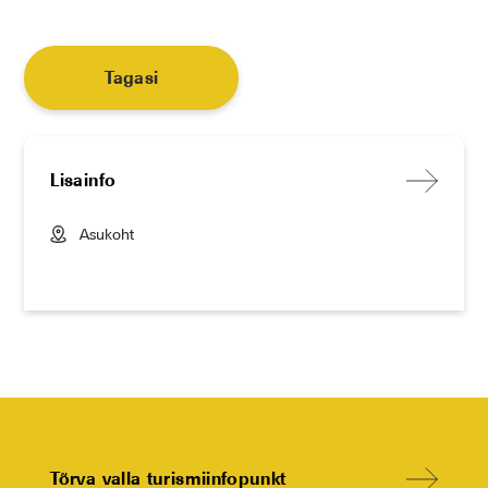
Tagasi
Lisainfo
Asukoht
Tõrva valla turismiinfopunkt