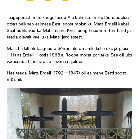
Taageperast mitte kaugel asub Ala kalmistu, mille lõunapoolsest
otsas paikneb esimese Eesti soost mõisniku Mats Erdelli kabel.
Seal puhkavad ka Matsi naine Kärt, poeg Friedrich Bernhard ja
teada olevalt veel üks Matsi järglastest.
Mats Erdell oli Taagepera Sõnni talu omanik, kelle üks järglasi
– Hans Erdell – ostis 1868.a. Roobe mõisa päriseks. See oli üks
varasemaid taolisi oste Liivimaa ajaloos.
Hea teada: Mats Erdell (1792—1847) oli esimene Eesti soost
mõisnik.