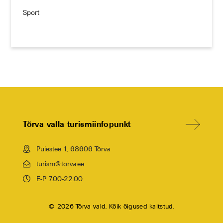
Sport
Tõrva valla turismiinfopunkt
Puiestee 1, 68606 Tõrva
turism@torva.ee
E-P 7.00-22.00
© 2026 Tõrva vald. Kõik õigused kaitstud.