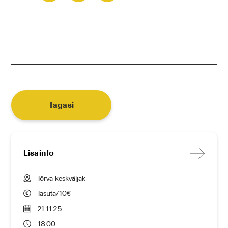
Tagasi
Lisainfo
Tõrva keskväljak
Tasuta/10€
21.11.25
18.00