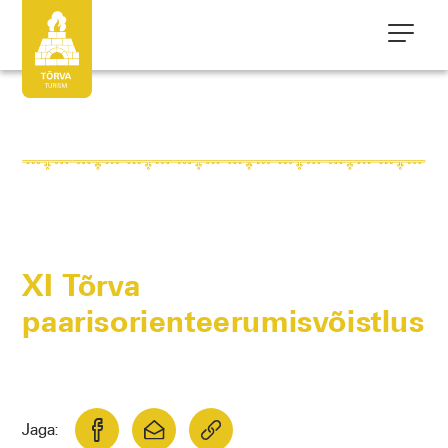
XI Tõrva
paarisorienteerumisvõistlus
Jaga: