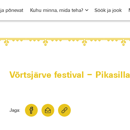
 ja põnevat
Kuhu minna, mida teha?
Söök ja jook
Võrtsjärve festival – Pikasil
Jaga: