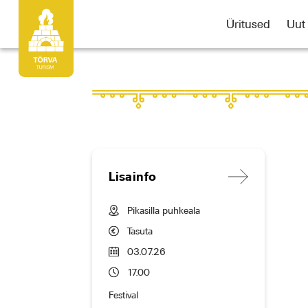
Üritused
Uut
Lisainfo
Pikasilla puhkeala
Tasuta
03.07.26
17.00
Festival