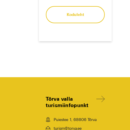
Koduleht
Tõrva valla
turismiinfopunkt
Puiestee 1, 68606 Tõrva
turism@torva.ee