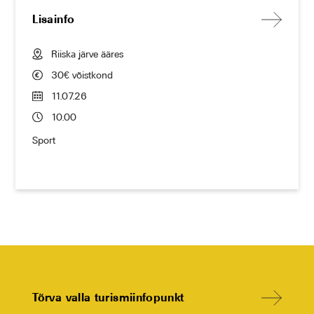
Lisainfo
Riiska järve ääres
30€ võistkond
11.07.26
10.00
Sport
Tõrva valla turismiinfopunkt