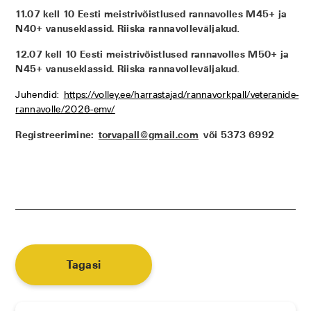
11.07 kell 10 Eesti meistrivõistlused rannavolles M45+ ja
N40+ vanuseklassid. Riiska rannavolleväljakud
.
12.07 kell 10 Eesti meistrivõistlused rannavolles M50+ ja
N45+ vanuseklassid. Riiska rannavolleväljakud
.
Juhendid:
https://volley.ee/harrastajad/rannavorkpall/veteranide-
rannavolle/2026-emv/
Registreerimine:
torvapall@gmail.com
või 5373 6992
Tagasi