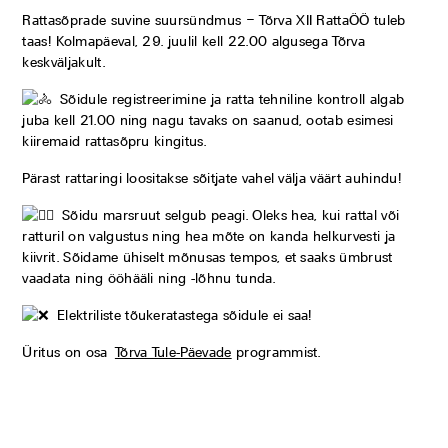
Rattasõprade suvine suursündmus – Tõrva XII RattaÖÖ tuleb
taas! Kolmapäeval, 29. juulil kell 22.00 algusega Tõrva
keskväljakult.
Sõidule registreerimine ja ratta tehniline kontroll algab
juba kell 21.00 ning nagu tavaks on saanud, ootab esimesi
kiiremaid rattasõpru kingitus.
Pärast rattaringi loositakse sõitjate vahel välja väärt auhindu!
Sõidu marsruut selgub peagi. Oleks hea, kui rattal või
ratturil on valgustus ning hea mõte on kanda helkurvesti ja
kiivrit. Sõidame ühiselt mõnusas tempos, et saaks ümbrust
vaadata ning ööhääli ning -lõhnu tunda.
Elektriliste tõukeratastega sõidule ei saa!
Üritus on osa
Tõrva Tule-Päevade
programmist.