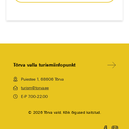
Tõrva valla turismiinfopunkt
Puiestee 1, 68606 Tõrva
turism@torva.ee
E-P 7.00-22.00
© 2026 Tõrva vald. Kõik õigused kaitstud.