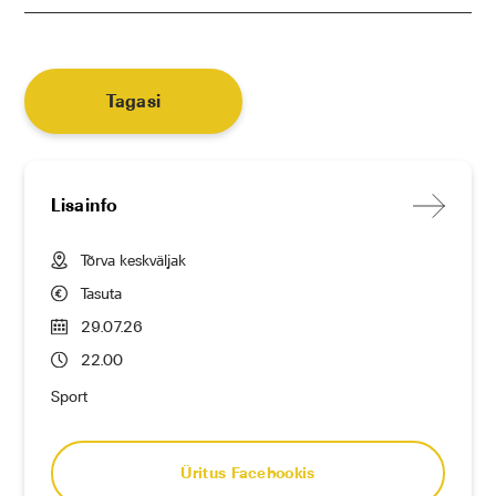
Tagasi
Lisainfo
Tõrva keskväljak
Tasuta
29.07.26
22.00
Sport
Üritus Facebookis