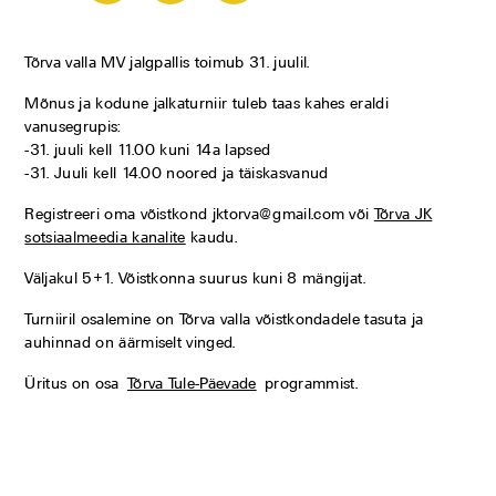
Tõrva valla MV jalgpallis toimub 31. juulil.
Mõnus ja kodune jalkaturniir tuleb taas kahes eraldi
vanusegrupis:
-31. juuli kell 11.00 kuni 14a lapsed
-31. Juuli kell 14.00 noored ja täiskasvanud
Registreeri oma võistkond jktorva@gmail.com või
Tõrva JK
sotsiaalmeedia kanalite
kaudu.
Väljakul 5+1. Võistkonna suurus kuni 8 mängijat.
Turniiril osalemine on Tõrva valla võistkondadele tasuta ja
auhinnad on äärmiselt vinged.
Üritus on osa
Tõrva Tule-Päevade
programmist.