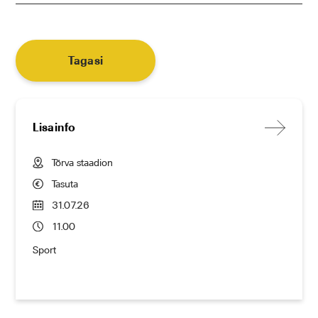
Tagasi
Lisainfo
Tõrva staadion
Tasuta
31.07.26
11.00
Sport