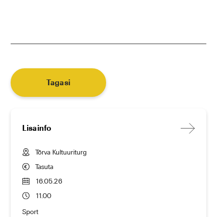
Tagasi
Lisainfo
Tõrva Kultuuriturg
Tasuta
16.05.26
11.00
Sport