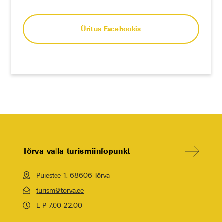
Üritus Facebookis
Tõrva valla turismiinfopunkt
Puiestee 1, 68606 Tõrva
turism@torva.ee
E-P 7.00-22.00