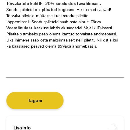
Tõrvakatele kehtib -20% soodustus tavahinnast.
Sooduspileteid on
piiratud koguses
– kiiremad saavad!
Tõrvaka pileteid müüakse kuni sooduspiletite
lõppemiseni. Sooduspileteid saab osta ainult
Tõrva
Veemõnulast
keskuse lahtiolekuaegadel. Vajalik ID-kaart!
Piletite ostmiseks peab olema kantud tõrvakate andmebaasi.
Üks inimene saab osta maksimaalselt neli piletit. Nii ostja kui
ka kaaslased peavad olema tõrvaka andmebaasis.
Tagasi
Lisainfo