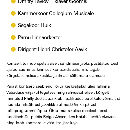
Dmitry Pavlov – klaver (Soome)
Kammerkoor Collegium Musicale
Segakoor Huik
Pärnu Linnaorkester
Dirigent: Henri Christofer Aavik
Kontsert toimub spetsiaalselt sündmuse jaoks püstitatud Eesti
ajaloo suurimas kinnises kontserdisaalis, mis tagab
kõrgetasemelise akustika ja ilmast sõltumatu elamuse.
Pärast kontserti seab end Tõrva keskväljakul üles Tallinna
Vabaduse väljakul tegutsev ning rahvusvaheliselt kõrgelt
hinnatud Philly Joe’s Jazziklubi, pakkudes publikule võimalust
nautida hilisõhtust jazzilikku atmosfääri ka pärast
põhiprogrammi lõppu. Õhtu muusikalise meeleolu eest
hoolitseb DJ-puldis Reigo Ahven, kes hoiab suveöö elavana
ning loob kontserdile väärilise järelkaja.