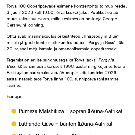
Tõrva 100 Ooperipäevade esimene kontsertõhtu toimub reedel,
3. juulil 2026 kell 19.00 Tõrva keskväljakul. Publikut ootab
muusikaline suurvorm, mille keskmes on helilooja George
Gershwini looming.
Õhtu avab maailmakuulus orkestriteos „Rhapsody in Blue“,
millele järgneb kontsertettekandes ooper „Porgy ja Bess“, üks
20. sajandi mõjukamaid ja omanäolisemaid ooperiteoseid.
Tegemist on erilise sündmusega ka Tõrva jaoks:
Porgy ja
Bess
kõlas siin esmakordselt 1998. aastal ning kujunes toona
Eesti ajaloo suurimaks vabaõhuooperi ettekandeks. 2026.
aastal naaseb teos Tõrva linna 100. sünnipäeva tähistamise
raames.
Esinejad:
Pumeza Matshikiza – sopran (Lõuna-Aafrika)
Luthando Qave – bariton (Lõuna-Aafrika)