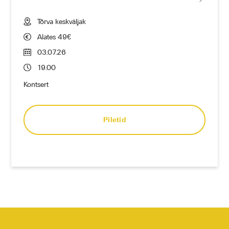
Tõrva keskväljak
Alates 49€
03.07.26
19.00
Kontsert
Piletid