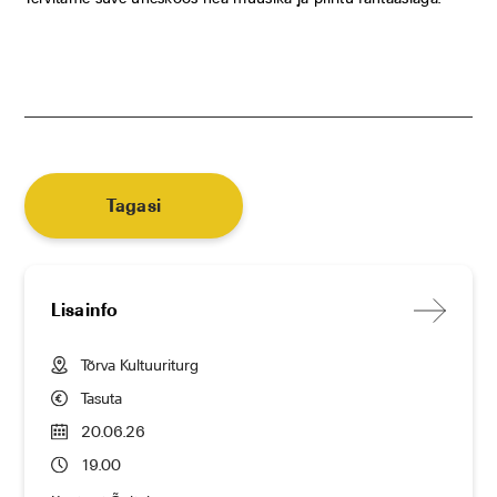
Tagasi
Lisainfo
Tõrva Kultuuriturg
Tasuta
20.06.26
19.00