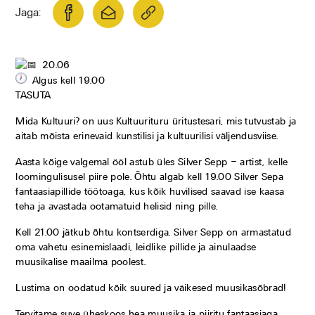
Jaga:
20.06
Algus kell 19.00
TASUTA
Mida Kultuuri? on uus Kultuurituru üritustesari, mis tutvustab ja
aitab mõista erinevaid kunstilisi ja kultuurilisi väljendusviise.
Aasta kõige valgemal ööl astub üles Silver Sepp – artist, kelle
loomingulisusel piire pole. Õhtu algab kell 19.00 Silver Sepa
fantaasiapillide töötoaga, kus kõik huvilised saavad ise kaasa
teha ja avastada ootamatuid helisid ning pille.
Kell 21.00 jätkub õhtu kontserdiga. Silver Sepp on armastatud
oma vahetu esinemislaadi, leidlike pillide ja ainulaadse
muusikalise maailma poolest.
Lustima on oodatud kõik suured ja väikesed muusikasõbrad!
Tervitame suve üheskoos hea muusika ja piiritu fantaasiaga.