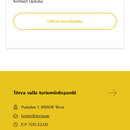
Kontsert Õpituba
Üritus Facebookis
Tõrva valla turismiinfopunkt
Puiestee 1, 68606 Tõrva
turism@torva.ee
E-P 7.00-22.00