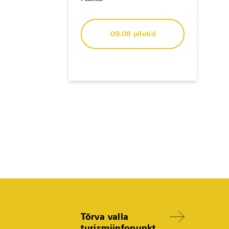
09.08 piletid
Tõrva valla
turismiinfopunkt