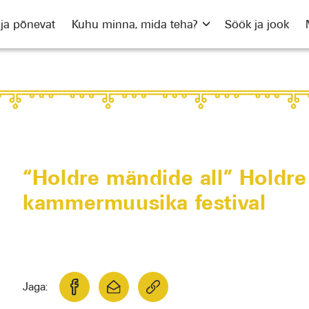
 ja põnevat
Kuhu minna, mida teha?
Söök ja jook
“Holdre mändide all” Holdre
kammermuusika festival
Jaga: