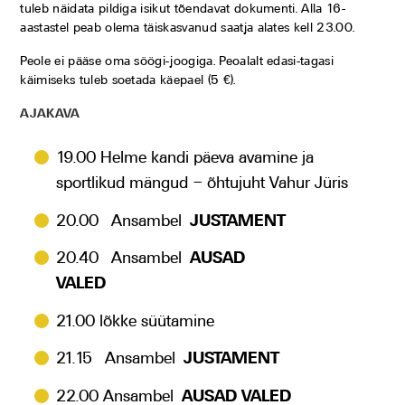
tuleb näidata pildiga isikut tõendavat dokumenti. Alla 16-
aastastel peab olema täiskasvanud saatja alates kell 23.00.
Peole ei pääse oma söögi-joogiga. Peoalalt edasi-tagasi
käimiseks tuleb soetada käepael (5 €).
AJAKAVA
19.00 Helme kandi päeva avamine ja
sportlikud mängud – õhtujuht Vahur Jüris
20.00 Ansambel
JUSTAMENT
20.40 Ansambel
AUSAD
VALED
21.00 lõkke süütamine
21.15 Ansambel
JUSTAMENT
22.00 Ansambel
AUSAD VALED