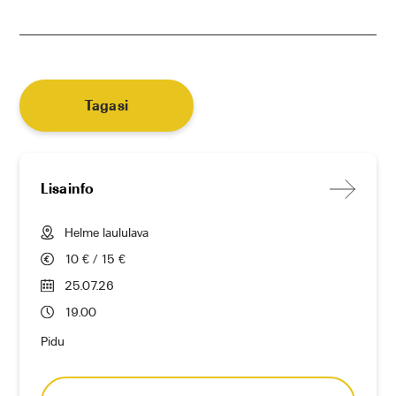
Tagasi
Lisainfo
Helme laululava
10 € / 15 €
25.07.26
19.00
Pidu