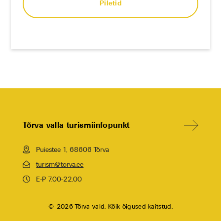
Piletid
Tõrva valla turismiinfopunkt
Puiestee 1, 68606 Tõrva
turism@torva.ee
E-P 7.00-22.00
© 2026 Tõrva vald. Kõik õigused kaitstud.