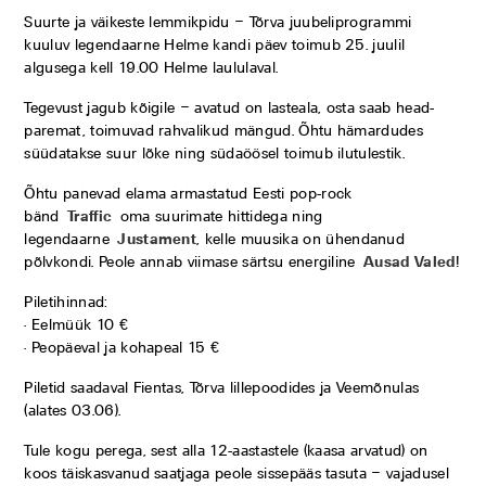
Suurte ja väikeste lemmikpidu – Tõrva juubeliprogrammi
kuuluv legendaarne Helme kandi päev toimub 25. juulil
algusega kell 19.00 Helme laululaval.
Tegevust jagub kõigile – avatud on lasteala, osta saab head-
paremat, toimuvad rahvalikud mängud. Õhtu hämardudes
süüdatakse suur lõke ning südaöösel toimub ilutulestik.
Õhtu panevad elama armastatud Eesti pop-rock
bänd
Traffic
oma suurimate hittidega ning
legendaarne
Justament
, kelle muusika on ühendanud
põlvkondi. Peole annab viimase särtsu energiline
Ausad Valed
!
Piletihinnad:
• Eelmüük 10 €
• Peopäeval ja kohapeal 15 €
Piletid saadaval Fientas, Tõrva lillepoodides ja Veemõnulas
(alates 03.06).
Tule kogu perega, sest alla 12-aastastele (kaasa arvatud) on
koos täiskasvanud saatjaga peole sissepääs tasuta – vajadusel