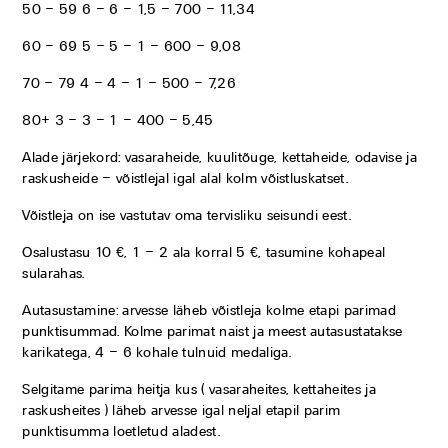
50 – 59 6 – 6 – 1,5 – 700 – 11,34
60 – 69 5 – 5 – 1 – 600 – 9,08
70 – 79 4 – 4 – 1 – 500 – 7,26
80+ 3 – 3 – 1 – 400 – 5,45
Alade järjekord: vasaraheide, kuulitõuge, kettaheide, odavise ja
raskusheide – võistlejal igal alal kolm võistluskatset.
Võistleja on ise vastutav oma tervisliku seisundi eest.
Osalustasu 10 €, 1 – 2 ala korral 5 €, tasumine kohapeal
sularahas.
Autasustamine: arvesse läheb võistleja kolme etapi parimad
punktisummad. Kolme parimat naist ja meest autasustatakse
karikatega, 4 – 6 kohale tulnuid medaliga.
Selgitame parima heitja kus ( vasaraheites, kettaheites ja
raskusheites ) läheb arvesse igal neljal etapil parim
punktisumma loetletud aladest.