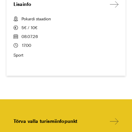
Lisainfo
Pokardi staadion
5€ / 10€
08.07.26
17.00
Sport
Tõrva valla turismiinfopunkt