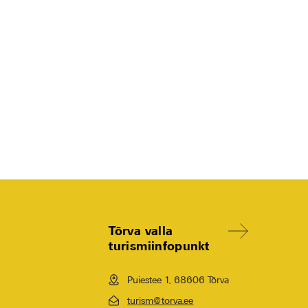
Tõrva valla
turismiinfopunkt
Puiestee 1, 68606 Tõrva
turism@torva.ee