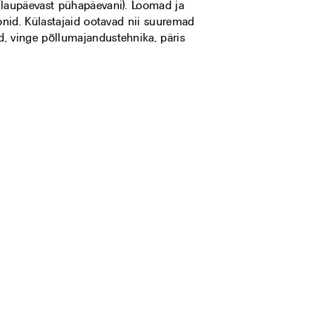
(laupäevast pühapäevani). Loomad ja
oonid. Külastajaid ootavad nii suuremad
, vinge põllumajandustehnika, päris