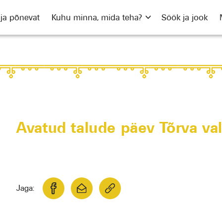
 ja põnevat
Kuhu minna, mida teha?
Söök ja jook
Avatud talude päev Tõrva val
Jaga: