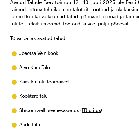
Avatud Talude Päev toimub 12.–13. juuli 2025 üle Eesti 
taimed, põnev tehnika, ehe talutoit, töötoad ja ekskursi
farmid kui ka väiksemad talud, põnevad loomad ja taimed
talutoit, ekskursioonid, töötoad ja veel palju põnevat.
Tõrva vallas avatud talud
Jõeotsa Veiniköök
Arvo-Käre Talu
Kaasiku talu loomaaed
Koolitare talu
Shroomwelli seenekasvatus (
FB üritus
)
Aude talu