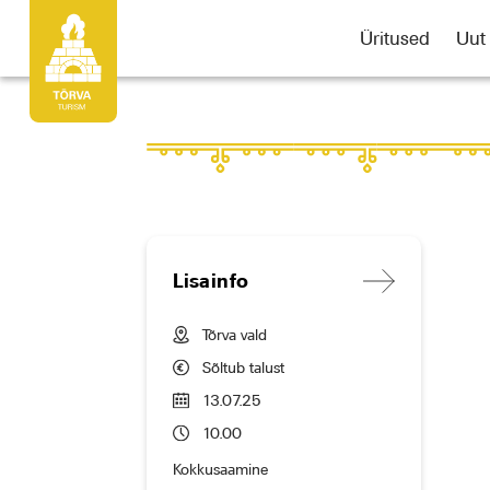
Üritused
Uut
Lisainfo
Tõrva vald
Sõltub talust
13.07.25
10.00
Kokkusaamine