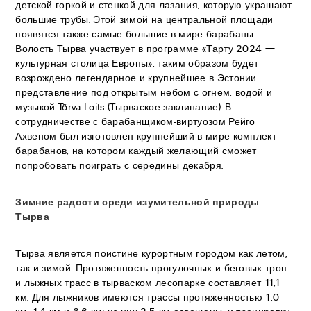
детской горкой и стенкой для лазания, которую украшают
большие трубы. Этой зимой на центральной площади
появятся также самые большие в мире барабаны.
Волость Тырва участвует в программе «Тарту 2024 —
культурная столица Европы», таким образом будет
возрождено легендарное и крупнейшее в Эстонии
представление под открытым небом с огнем, водой и
музыкой Tõrva Loits (Тырваское заклинание). В
сотрудничестве с барабанщиком-виртуозом Рейго
Ахвеном был изготовлен крупнейший в мире комплект
барабанов, на котором каждый желающий сможет
попробовать поиграть с середины декабря.
Зимние радости среди изумительной природы
Тырва
Тырва является поистине курортным городом как летом,
так и зимой. Протяженность прогулочных и беговых троп
и лыжных трасс в тырваском лесопарке составляет 11,1
км. Для лыжников имеются трассы протяженностью 1,0