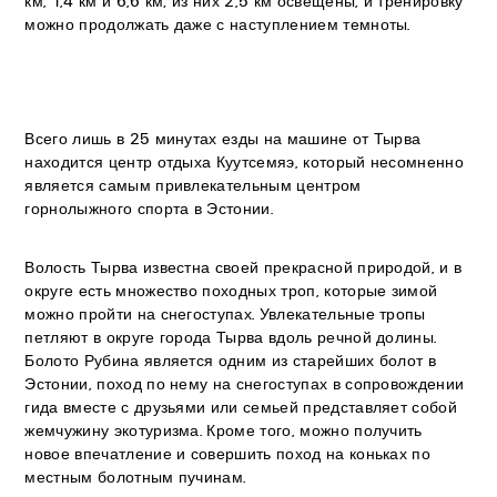
км, 1,4 км и 6,6 км; из них 2,5 км освещены, и тренировку
можно продолжать даже с наступлением темноты.
Всего лишь в 25 минутах езды на машине от Тырва
находится центр отдыха Куутсемяэ, который несомненно
является самым привлекательным центром
горнолыжного спорта в Эстонии.
Волость Тырва известна своей прекрасной природой, и в
округе есть множество походных троп, которые зимой
можно пройти на снегоступах. Увлекательные тропы
петляют в округе города Тырва вдоль речной долины.
Болото Рубина является одним из старейших болот в
Эстонии, поход по нему на снегоступах в сопровождении
гида вместе с друзьями или семьей представляет собой
жемчужину экотуризма. Кроме того, можно получить
новое впечатление и совершить поход на коньках по
местным болотным пучинам.