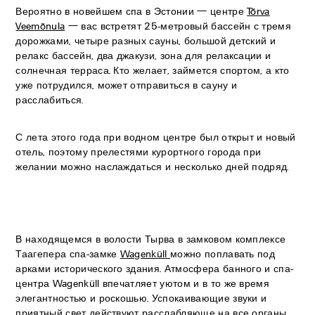
Вероятно в новейшем спа в Эстонии — центре
Tõrva
Veemõnula
— вас встретят 25-метровый бассейн с тремя
дорожками, четыре разных сауны, большой детский и
релакс бассейн, два джакузи, зона для релаксации и
солнечная терраса. Кто желает, займется спортом, а кто
уже потрудился, может отправиться в сауну и
расслабиться.
С лета этого года при водном центре был открыт и новый
отель, поэтому прелестями курортного города при
желании можно наслаждаться и несколько дней подряд.
В находящемся в волости Тырва в замковом комплексе
Таагепера спа-замке
Wagenküll
можно поплавать под
арками исторического здания. Атмосфера банного и спа-
центра Wagenküll впечатляет уютом и в то же время
элегантностью и роскошью. Успокаивающие звуки и
приятный свет действуют расслабляюще на все органы