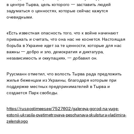
в центре Тырва, цель которого — заставить людей
задуматься о ценностях, которые сейчас кажутся
очевидными.
«Есть известная опасность того, что к войне начинают
привыкать и считать, что она нас не коснется. Настоящая
борьба в Украине идет за те ценности, которые для нас
важны — добро и зло, демократия и диктатура,
независимость и оккупация», — добавил он.
Руусманн отметил, что волость Тырва рада предложить
жилье беженцам из Украины, благодаря которым при
поддержке местных предпринимателей в Тырва и
создается Парк свободы.
https://rus.postimees.ee/7527602/galereya-gorod-na-yuge-
estonii-ukrasila-pyatimetrovaya-peschanaya-skulptura-vladimira-
zelenskogo